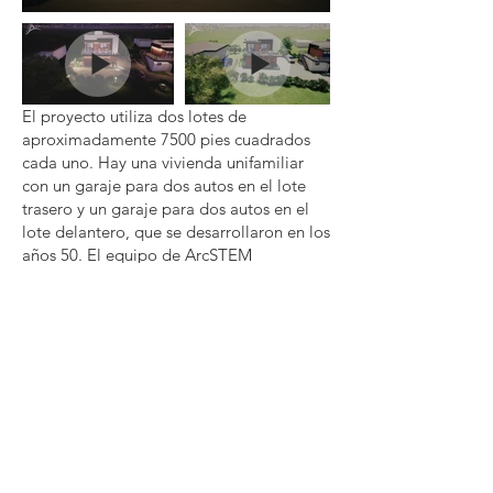
El proyecto utiliza dos lotes de
aproximadamente 7500 pies cuadrados
cada uno. Hay una vivienda unifamiliar
con un garaje para dos autos en el lote
trasero y un garaje para dos autos en el
lote delantero, que se desarrollaron en los
años 50. El equipo de ArcSTEM
aprovechó las
ordenanzas actuales de
Unidad de Vivienda Accesoria (ADU) y
Unidad de Vivienda Accesoria Junior
(JADU)
junto con las regulaciones de zona
R1-RFA y propuso un desarrollo que llena
la propiedad frontal en un 160% de su
cobertura de lote permitida. También una
ADU de dos pisos dentro de la propiedad
trasera. El diseño y la orientación de cada
edificio enfatiza el entorno circundante,