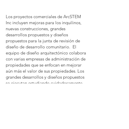
Los proyectos comerciales de ArcSTEM
Inc incluyen mejoras para los inquilinos,
nuevas construcciones, grandes
desarrollos propuestos y diseños
propuestos para la junta de revisión de
diseño de desarrollo comunitario. El
equipo de diseño arquitectónico colabora
con varias empresas de administración de
propiedades que se enfocan en mejorar
aún más el valor de sus propiedades. Los
grandes desarrollos y diseños propuestos
se ejecutan estudiando cuidadosamente
las pautas de diseño locales. Si bien cada
comunidad es diferente entre sí, su
principal objetivo es beneficiar al público,
lo que podría lograrse mediante la
creación de mejores niveles de vida y
áreas de interacción pública.
Accessibility Statement